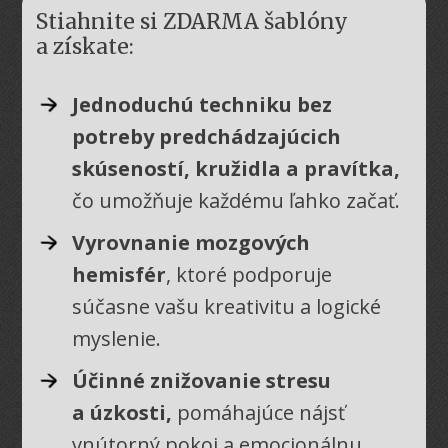
Stiahnite si ZDARMA šablóny
a získate:
Jednoduchú techniku bez
potreby predchádzajúcich
skúseností, kružidla a pravítka,
čo umožňuje každému ľahko začať.
Vyrovnanie mozgových
hemisfér
, ktoré podporuje
súčasne vašu kreativitu a logické
myslenie.
Účinné znižovanie stresu
a úzkosti,
pomáhajúce nájsť
vnútorný pokoj a emocionálnu