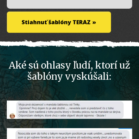
Stiahnuť šablóny TERAZ »
Aké sú ohlasy ľudí, ktorí už
šablóny vyskúšali: